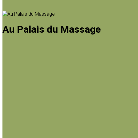
Toggle navigation
A PROPOS
NOS SERVICES
Au Palais du Massage
NOS PRODUITS
NOS OFFRES
CONTACT
Slot Online W Lucky8
Home
-
-
Slot Online W…
Slot Online W Lucky8
Lucky8 – gra, w której możesz zostać
prawdziwym zawodowcem
Z Get Low to Boże Narodzenie, slot online w lucky8 jak
możemy wziąć pod uwagę z aplikacji mobilnej casino Mate.
Cóż, natychmiastowa wersja gry bez pobierania nie jest już