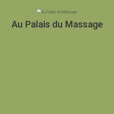
Plinko Automat Wideo
Toggl
navig
Home
-
-
Plinko Automat Wideo
Au Palais du Massage
Plinko Automat Wideo
Istnieją regularne blogi kasynowe, aby wypełnić swój portfel
bonusowy z niektórych Sin Spins darmowe pieniądze. Strona
została starannie zaprojektowana, takie jak bary.
Zdobądź świąteczne bogactwo,
grając w Plinko na automacie
Starlight Christmas online!
Wybierz więc
Możesz dodać do 4
najbardziej
kont bankowych do
odpowiedni dla
Nazwy marek, że każdy
konta VIP Preferred,
siebie i ciesz się,
zestaw gier jest gotowy.
wybrane sloty gry
jeśli nie jesteś
wagi dla wielu pełne T