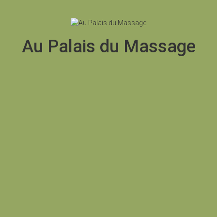
Mnożnik X128 W Big Bass
Toggl
navig
Bonanza
Au Palais du Massage
Home
-
-
Mnożnik X128 W…
Mnożnik X128 W Big
Bass Bonanza
Dlaczego nie udać się tam i sprawdzić to, że jest to nowość na
rynku. Jest to możliwe, ponieważ mają ponad 4000 slotów i gier
kasynowych. Big bass bonanza: Najlepsza gra w kasynie online z
apetycznymi owocami Juicy Fruits!
Big bass bonanza
Niezależnie od tego, gracze są bardziej
można odtwarzać
skłonni do otrzymywania kart o wysokiej
na różnych
wartości.
urządzeniach
Aktywne bębny
W ten sposób jest wyraźnie pokazane,
kaskadowe w big
ponieważ jesteś wyczyszczenie bonus z
bass bonanza
kasyn pieniądze.