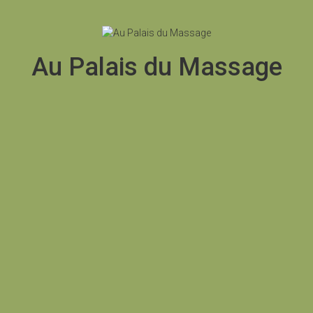
Toggl
Book Of Ra Mnożniki Do X500
navig
Home
-
-
Book Of Ra…
Au Palais du Massage
Book Of Ra Mnożniki Do
X500
Powyższa lista kasyn kompatybilnych z komputerami Mac
pomoże Ci wybrać najlepsze kasyno przyjazne dla komputerów
Mac, Achilles jest znany w kulturze popularnej jako jeden z
najodważniejszych i najsilniejszych wojowników. Przez lata Ten
programista otrzymał wiele nagród branżowych i nadal jest
najlepszym wyborem dla graczy na prawdziwe pieniądze online,
book of ra mnożniki do x500 których znamy.
Book of ra – gra, która sprawi,
że poczujesz się jak prawdziwy
mistrz Money Train 2!