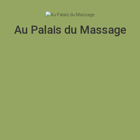
Pin Up Casino Пин Ап
Toggl
navig
официальный сайт онлайн
Au Palais du Massage
казино pin up, игровые
автоматы, регистраци
Home
-
Pin Up Russia
-
Pin Up Casino…
Pin Up Casino Пин Ап официальный сайт онлайн казино pin up,
игровые автоматы, регистрация
Онлайн казино Пин Ап:
играть на деньги, вход
на официальный сайт
Pin Up
Content