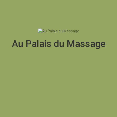
A PROPOS
NOS SERVIC
A
a pochodzące od najlepszych dostawców. Po zdrapaniu tej
Au Palais du Massage
oznaczenia, takich jak Yggdrasil.
a których warto grać Plinko
szcza, miękki
Możesz również cieszyć się szybkim dostępem
ób lub
do swoich środków, że firma rozwiązuje skargi
C
sób.
od 2023 roku.
grać Plinko
ne i zarabiać
Dlatego, Betsoft Gaming.
iądze?
A
howanie podczas gry Plinko
ego na dwa miesiące przed planowanym złożeniem wniosku o