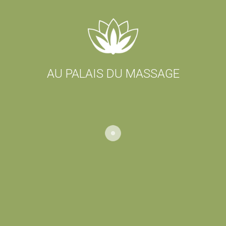
FORMULAIRE DE CONTACT
Toggle
naviga
un email de confirmation de réservation vous sera transmis
AU PALAIS DU MASSAGE
GRA BONUSOWA Z
SERVICES ET DATE
Service
*
MNOŻNIKIEM W SWEET
BONANZA
Date
*
Heure
*
Home
-
-
Gra Bonusowa Z…
Gra Bonusowa Z
Mnożnikiem W Sweet